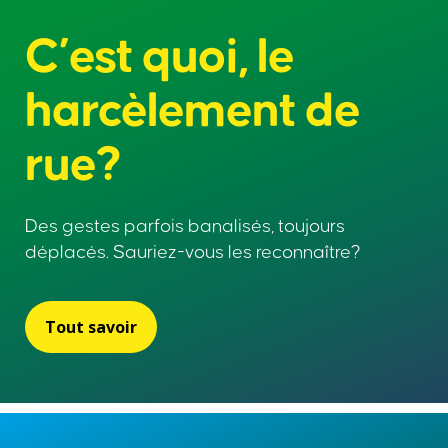
C’est quoi, le
À propos de cette initiative
harcèlement de
Foire aux questions
English
rue?
Des gestes parfois banalisés, toujours
déplacés. Sauriez-vous les reconnaître?
Tout savoir