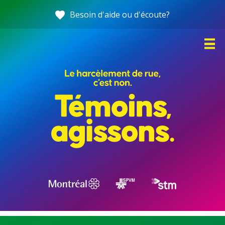
Allez
Besoin d'aide ou d'écoute?
directement
au
contenu
Accueil
C’est quoi, le harcèlement de rue?
Témoins : 5 gestes à poser
Des ressources pour vous