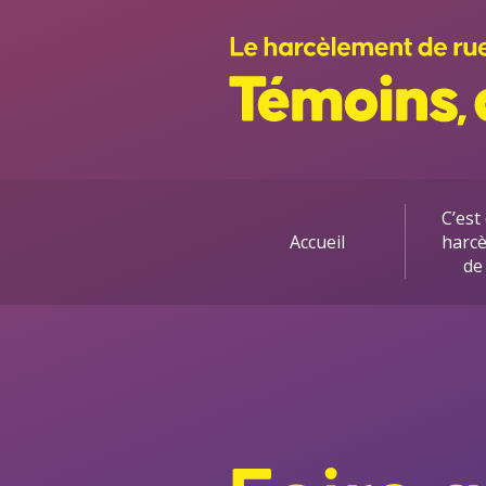
Allez
directement
au
contenu
C’est 
Accueil
harc
de