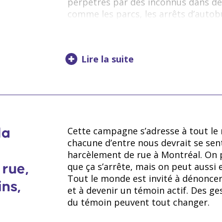
perpétrés par des inconnus dans des
comme les parcs, les arrêts d’autobu
les musées.
Lire la suite
*
Rapport de recherche sur 
à Montréal. UQAM/CÉAF. Cour
Mongrain, Catherine, Blais, 
Pour mieux comprendre 
Cette campagne s’adresse à tout le
la
**
chacune d’entre nous devrait se sent
employée
:
harcèlement de rue à Montréal. On p
que ça s’arrête, mais on peut aussi 
 rue,
Tout le monde est invité à dénoncer
Sexisme :
attitude discriminatoire f
ins,
et à devenir un témoin actif. Des ge
les stéréotypes liés au genre, génér
du témoin peuvent tout changer.
femmes; ​