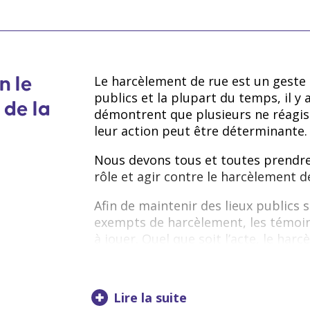
Racisme :
discrimination et préjugé
humain ou une ethnie particulière; ​
Cissexisme :
discrimination et préj
Le harcèlement de rue est un geste 
n le
publics et la plupart du temps, il y
dont l’identité ou l’expression de 
 de la
démontrent que plusieurs ne réagis
au sexe assigné à la naissance; ​
leur action peut être déterminante.
Hétérosexisme :
discrimination et 
Nous devons tous et toutes prendre
rôle et agir contre le harcèlement d
personnes dont l’orientation sexuell
l’hétérosexualité; ​
Afin de maintenir des lieux publics s
exempts de harcèlement, les témoin
Capacitisme :
discrimination et pré
à jouer. Quel que soit l’acte, le har
impact sur la qualité de vie des vict
personnes en situation de handicap; 
publics. Les témoins peuvent aider 
climat de peur dans lequel elle se tr
Classisme :
discrimination et préjug
Lire la suite
comprendre que des actions doivent