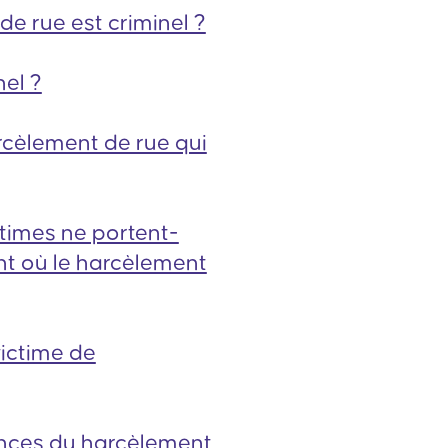
de rue est criminel ?
nel ?
rcèlement de rue qui
times ne portent-
nt où le harcèlement
 victime de
ences du harcèlement