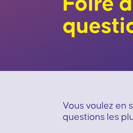
Foire 
questi
Vous voulez en s
questions les p