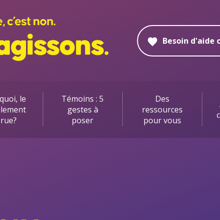
Le
harcèlement
Besoin d'aide 
de
rue
à
Montréal,
quoi, le
Témoins : 5
Des
c'est
èlement
gestes à
ressources
c
 rue?
poser
pour vous
non