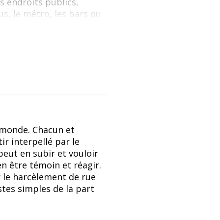
 endroits publics,
s, le métro, les bars ou
le harcèlement de rue
cy, Isabelle, Lavoie
Mélissa (2022).
la terminologie
 monde. Chacun et
ir interpellé par le
eut en subir et vouloir
en être témoin et réagir.
 le harcèlement de rue
ondée sur le sexe ou sur
stes simples de la part
alement à l’endroit des