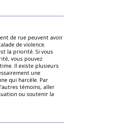
 classe sociale; souvent
ex. : envers les plus
ondés sur l’âge (ex. :
ent de rue peuvent avoir
calade de violence.
ersonnes plus jeunes).
t la priorité. Si vous
rité, vous pouvez
ime. Il existe plusieurs
cessairement une
ne qui harcèle. Par
le genre correspond au
’autres témoins, aller
tuation ou soutenir la
e ne correspond pas à
sance (ex. : homme