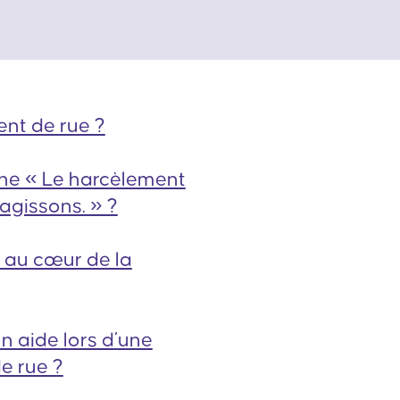
ent de rue ?
ne « Le harcèlement
 agissons. » ?
 au cœur de la
on aide lors d’une
e rue ?