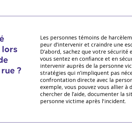
personnes appartenant ou non à une
plainte).
basés sur des critères économiques (
pauvres); ​
Âgisme :
discrimination et préjugés f
Les personnes témoins de harcèlem
ié
peur d’intervenir et craindre une es
envers les personnes âgées ou les p
 lors
D’abord, sachez que votre sécurité es
vous sentez en confiance et en sécu
 de
Identité de genre
intervenir auprès de la personne vict
 rue ?
stratégies qui n’impliquent pas né
confrontation directe avec la person
Personne cisgenre :
personne dont 
exemple, vous pouvez vous allier à d
genre assigné à la naissance. ​
chercher de l’aide, documenter la si
personne victime après l'incident.
Personne transgenre :
dont le genr
celui qui lui a été assigné à la nais
transgenre, femme transgenre).​