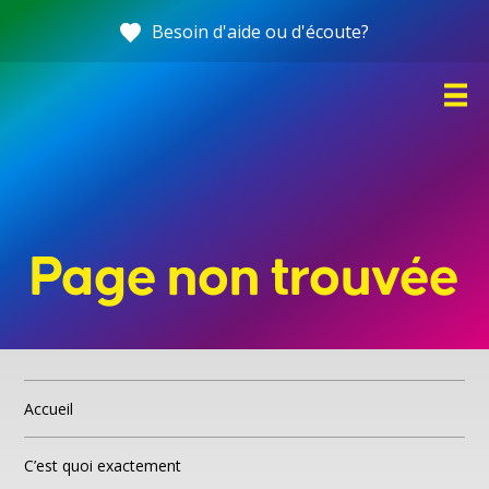
Allez
Besoin d'aide ou d'écoute?
directement
au
contenu
Page non trouvée
Accueil
C’est quoi, le harcèlement de rue?
Accueil
Témoins : 5 gestes à poser
C’est quoi exactement
Des ressources pour vous