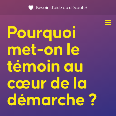
Allez
Besoin d'aide ou d'écoute?
directement
au
contenu
Pourquoi
met-on le
témoin au
cœur de la
Accueil
démarche ?
C’est quoi, le harcèlement de rue?