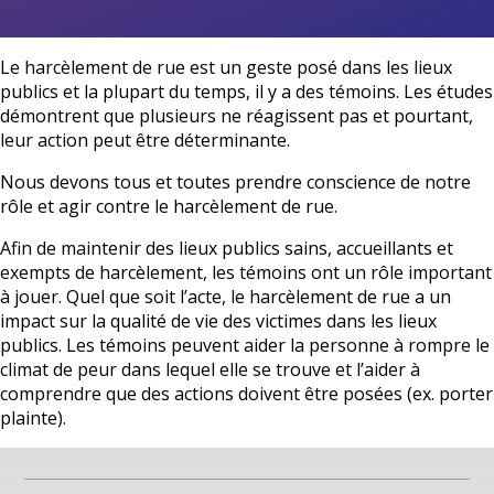
Témoins : 5 gestes à poser
Le harcèlement de rue est un geste posé dans les lieux
Des ressources pour vous
publics et la plupart du temps, il y a des témoins. Les études
démontrent que plusieurs ne réagissent pas et pourtant,
À propos de cette initiative
leur action peut être déterminante.
Nous devons tous et toutes prendre conscience de notre
Foire aux questions
rôle et agir contre le harcèlement de rue.
Afin de maintenir des lieux publics sains, accueillants et
English
exempts de harcèlement, les témoins ont un rôle important
à jouer. Quel que soit l’acte, le harcèlement de rue a un
impact sur la qualité de vie des victimes dans les lieux
publics. Les témoins peuvent aider la personne à rompre le
climat de peur dans lequel elle se trouve et l’aider à
comprendre que des actions doivent être posées (ex. porter
plainte).