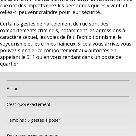
rue ont des impacts chez les personnes qui les vivent, et
celles-ci peuvent craindre pour leur sécurité.
Des ressources pour vous
Certains gestes de harcèlement de rue sont des
À propos de cette initiative
comportements criminels, notamment les agressions à
caractère sexuel, les voies de fait, l’exhibitionnisme, le
voyeurisme et les crimes haineux. Si cela vous arrive, vous
Foire aux questions
pouvez signaler ce comportement aux autorités en
appelant le 911 ou en vous rendant dans un poste de
English
quartier.
Accueil
C’est quoi exactement
Témoins : 5 gestes à poser
Des ressources pour vous