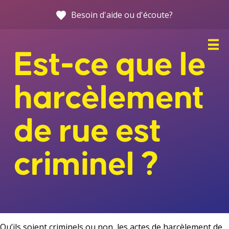
Allez
Besoin d'aide ou d'écoute?
directement
au
contenu
Est-ce que le
harcèlement
de rue est
criminel ?
Accueil
C’est quoi, le harcèlement de rue?
Témoins : 5 gestes à poser
Qu’ils soient criminels ou non, les actes de harcèlement de